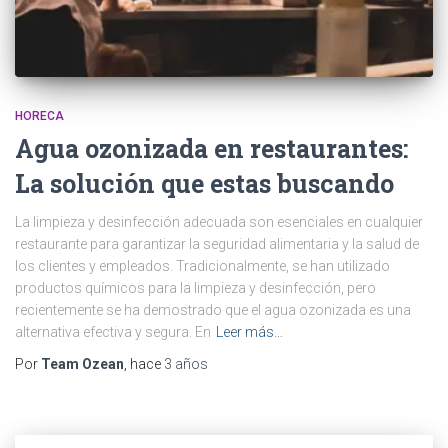
HORECA
Agua ozonizada en restaurantes:
La solución que estas buscando
La limpieza y desinfección adecuada son esenciales en cualquier
restaurante para garantizar la seguridad alimentaria y la salud de
los clientes y empleados. Tradicionalmente, se han utilizado
productos químicos para la limpieza y desinfección, pero
recientemente se ha demostrado que el agua ozonizada es una
alternativa efectiva y segura. En
Leer más…
Por
Team Ozean
, hace
3 años