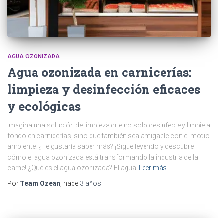
AGUA OZONIZADA
Agua ozonizada en carnicerías:
limpieza y desinfección eficaces
y ecológicas
Imagina una solución de limpieza que no solo desinfecte y limpie a
fondo en carnicerías, sino que también sea amigable con el medio
ambiente. ¿Te gustaría saber más? ¡Sigue leyendo y descubre
cómo el agua ozonizada está transformando la industria de la
carne! ¿Qué es el agua ozonizada? El agua
Leer más…
Por
Team Ozean
, hace
3 años