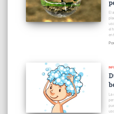
p
El 
pla
uso
el 
en 
Po
IN
D
b
La 
per
pue
uso