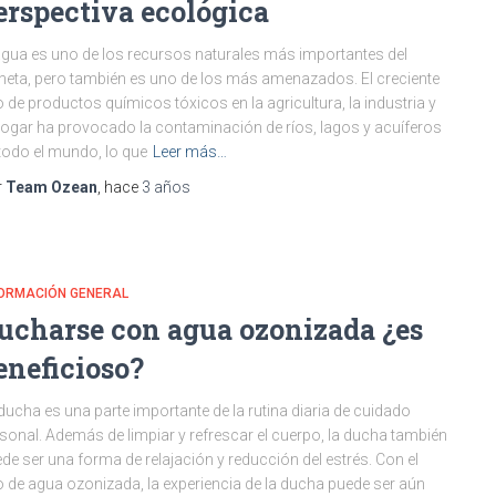
erspectiva ecológica
agua es uno de los recursos naturales más importantes del
neta, pero también es uno de los más amenazados. El creciente
 de productos químicos tóxicos en la agricultura, la industria y
hogar ha provocado la contaminación de ríos, lagos y acuíferos
todo el mundo, lo que
Leer más…
r
Team Ozean
, hace
3 años
FORMACIÓN GENERAL
ucharse con agua ozonizada ¿es
eneficioso?
ducha es una parte importante de la rutina diaria de cuidado
sonal. Además de limpiar y refrescar el cuerpo, la ducha también
de ser una forma de relajación y reducción del estrés. Con el
 de agua ozonizada, la experiencia de la ducha puede ser aún