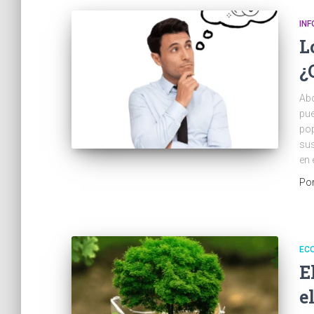
IN
L
¿
Abo
pue
pop
sus
en 
Po
EC
E
e