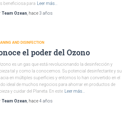
 beneficiosa para
Leer más…
r
Team Ozean
, hace
3 años
ANING AND DISINFECTION
onoce el poder del Ozono
Ozono es un gas que está revolucionando la desinfección y
pieza tal y como la conocemos. Su potencial desinfectante y su
cacia en múltiples superficies y entornos lo han convertido en el
ado ideal de muchos negocios para ahorrar en productos de
pieza y cuidar del Planeta. En este
Leer más…
r
Team Ozean
, hace
4 años