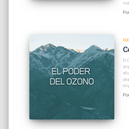
más
Po
CLE
C
El 
lim
efi
ali
lim
Po