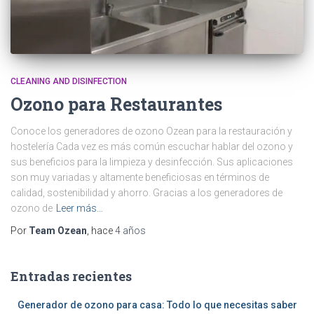
CLEANING AND DISINFECTION
Ozono para Restaurantes
Conoce los generadores de ozono Ozean para la restauración y
hostelería Cada vez es más común escuchar hablar del ozono y
sus beneficios para la limpieza y desinfección. Sus aplicaciones
son muy variadas y altamente beneficiosas en términos de
calidad, sostenibilidad y ahorro. Gracias a los generadores de
ozono de
Leer más…
Por
Team Ozean
, hace
4 años
Entradas recientes
Generador de ozono para casa: Todo lo que necesitas saber